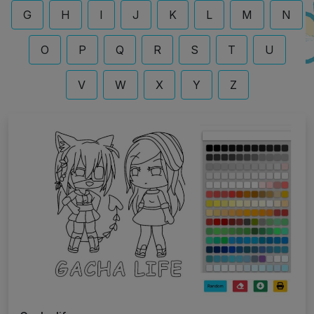
G
H
I
J
K
L
M
N
O
P
Q
R
S
T
U
V
W
X
Y
Z