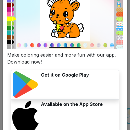
Paddestoel
Bekijk meer
Make coloring easier and more fun with our app.
Welkom op
Kleurplatenwk.nl
! Hier bieden we de
Download now!
kleintjes kleurplaten die ze online kunnen inkleuren en
afdrukken of downloaden, en delen we nuttige
Get it on Google Play
kleurkennis voor kinderen van alle leeftijden.
Geniet van de voordelen als u
naar Kleurplatenwk.nl komt
Available on the App Store
Een schat aan afdrukbare
kleurplaten: