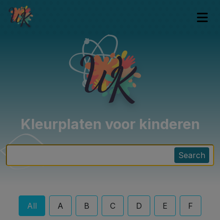
Kleurplaten voor kinderen
Search
All
A
B
C
D
E
F