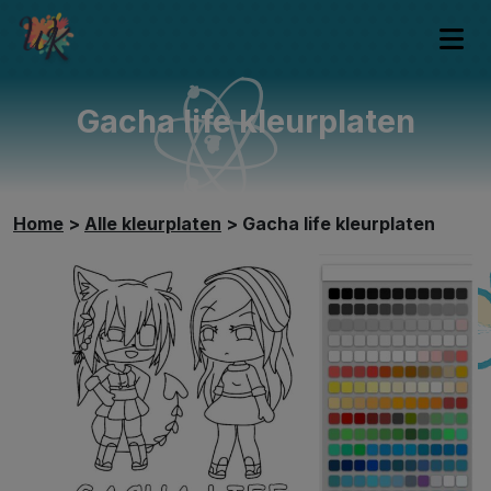
Gacha life kleurplaten
Home
>
Alle kleurplaten
>
Gacha life kleurplaten