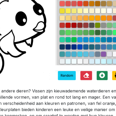
n andere dieren? Vissen zijn kieuwademende waterdieren e
chillende vormen, van plat en rond tot lang en mager. Een v
n verscheidenheid aan kleuren en patronen, van fel oranje,
kleurplaten bieden kinderen een leuke en veilige manier o
ke kenmerken, en om creatief te worden met hun kleuren.