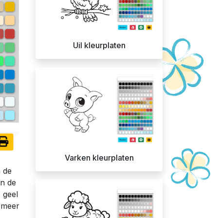
Uil kleurplaten
Varken kleurplaten
n de
an de
 geel
m meer