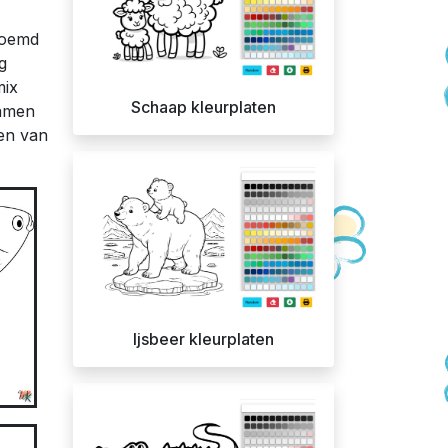
eroemd
g
mix
Schaap kleurplaten
hamen
den van
Ijsbeer kleurplaten