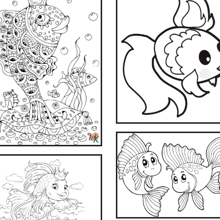
ake coloring easier and more fun with our app. Download
now!
Get it on Google
Available on the
Play
App Store