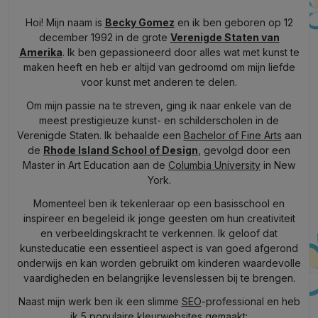
Hoi! Mijn naam is
Becky Gomez
en ik ben geboren op 12
december 1992 in de grote
Verenigde Staten van
Amerika
. Ik ben gepassioneerd door alles wat met kunst te
maken heeft en heb er altijd van gedroomd om mijn liefde
voor kunst met anderen te delen.
Om mijn passie na te streven, ging ik naar enkele van de
meest prestigieuze kunst- en schilderscholen in de
Verenigde Staten. Ik behaalde een
Bachelor of Fine Arts
aan
de
Rhode Island School of Design
, gevolgd door een
Master in Art Education aan de
Columbia University
in New
York.
Momenteel ben ik tekenleraar op een basisschool en
inspireer en begeleid ik jonge geesten om hun creativiteit
en verbeeldingskracht te verkennen. Ik geloof dat
kunsteducatie een essentieel aspect is van goed afgerond
onderwijs en kan worden gebruikt om kinderen waardevolle
vaardigheden en belangrijke levenslessen bij te brengen.
Naast mijn werk ben ik een slimme
SEO
-professional en heb
ik 5 populaire kleurwebsites gemaakt: