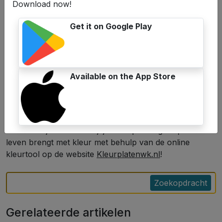
Download now!
Get it on Google Play
Available on the App Store
Kinderen, onthoud dat deze suggesties slechts een
startpunt zijn en dat u uw fantasie kunt gebruiken om
uw krokodilkleurplaat te personaliseren. Laat je
creativiteit je leiden terwijl je deze prachtige reptielen tot
leven brengt met kleur met behulp van de online
kleurtool op de website
Kleurplatenwk.nl
!
Zoekopdracht
Gerelateerde artikelen