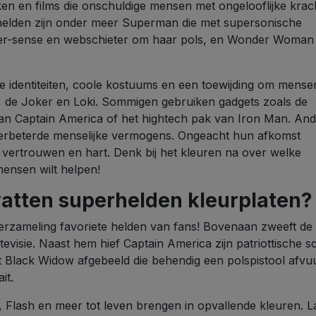
eken en films die onschuldige mensen met ongelooflijke krac
elden zijn onder meer Superman die met supersonische
ider-sense en webschieter om haar pols, en Wonder Woman
 identiteiten, coole kostuums en een toewijding om mense
 de Joker en Loki. Sommigen gebruiken gadgets zoals de
an Captain America of het hightech pak van Iron Man. An
erbeterde menselijke vermogens. Ongeacht hun afkomst
 vertrouwen en hart. Denk bij het kleuren na over welke
mensen wilt helpen!
atten superhelden kleurplaten?
rzameling favoriete helden van fans! Bovenaan zweeft de
isie. Naast hem hief Captain America zijn patriottische sc
t Black Widow afgebeeld die behendig een polspistool afvu
it.
 Flash en meer tot leven brengen in opvallende kleuren. La