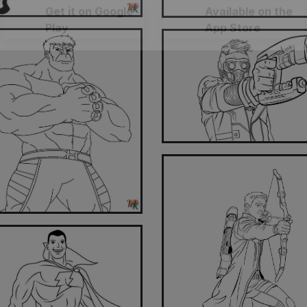
ake coloring easier and more fun with our app. Download
now!
Get it on Google
Available on the
Play
App Store