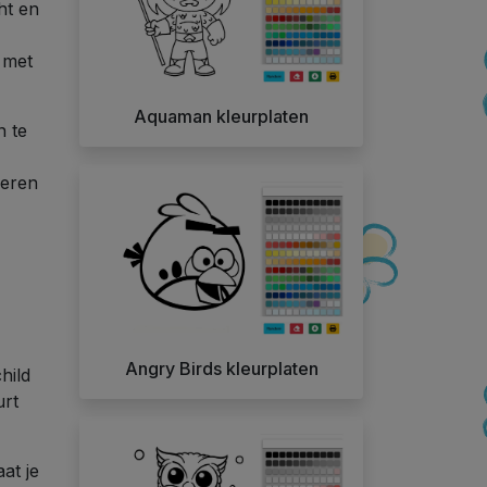
ht en
 met
Aquaman kleurplaten
n te
deren
Angry Birds kleurplaten
hild
urt
at je