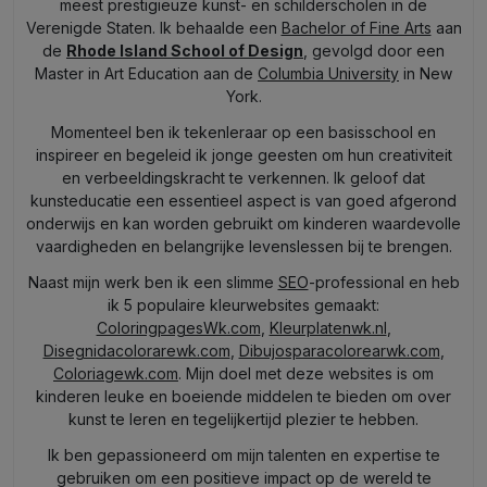
meest prestigieuze kunst- en schilderscholen in de
Verenigde Staten. Ik behaalde een
Bachelor of Fine Arts
aan
de
Rhode Island School of Design
, gevolgd door een
Master in Art Education aan de
Columbia University
in New
York.
Momenteel ben ik tekenleraar op een basisschool en
inspireer en begeleid ik jonge geesten om hun creativiteit
en verbeeldingskracht te verkennen. Ik geloof dat
kunsteducatie een essentieel aspect is van goed afgerond
onderwijs en kan worden gebruikt om kinderen waardevolle
vaardigheden en belangrijke levenslessen bij te brengen.
Naast mijn werk ben ik een slimme
SEO
-professional en heb
ik 5 populaire kleurwebsites gemaakt:
ColoringpagesWk.com
,
Kleurplatenwk.nl
,
Disegnidacolorarewk.com
,
Dibujosparacolorearwk.com
,
Coloriagewk.com
. Mijn doel met deze websites is om
kinderen leuke en boeiende middelen te bieden om over
kunst te leren en tegelijkertijd plezier te hebben.
Ik ben gepassioneerd om mijn talenten en expertise te
gebruiken om een positieve impact op de wereld te