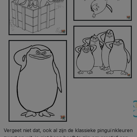
Vergeet niet dat, ook al zijn de klassieke pinguïnkleuren