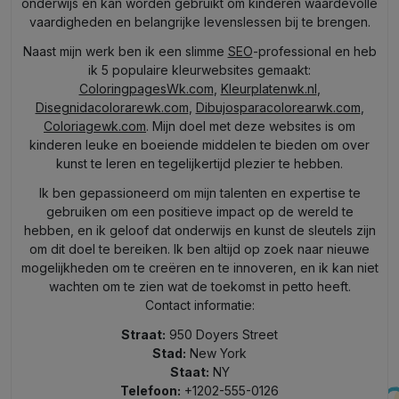
onderwijs en kan worden gebruikt om kinderen waardevolle
vaardigheden en belangrijke levenslessen bij te brengen.
Naast mijn werk ben ik een slimme
SEO
-professional en heb
ik 5 populaire kleurwebsites gemaakt:
ColoringpagesWk.com
,
Kleurplatenwk.nl
,
Disegnidacolorarewk.com
,
Dibujosparacolorearwk.com
,
Coloriagewk.com
. Mijn doel met deze websites is om
kinderen leuke en boeiende middelen te bieden om over
kunst te leren en tegelijkertijd plezier te hebben.
Ik ben gepassioneerd om mijn talenten en expertise te
gebruiken om een positieve impact op de wereld te
hebben, en ik geloof dat onderwijs en kunst de sleutels zijn
om dit doel te bereiken. Ik ben altijd op zoek naar nieuwe
mogelijkheden om te creëren en te innoveren, en ik kan niet
wachten om te zien wat de toekomst in petto heeft.
Contact informatie:
Straat:
950 Doyers Street
Stad:
New York
Staat:
NY
Telefoon:
+1202-555-0126