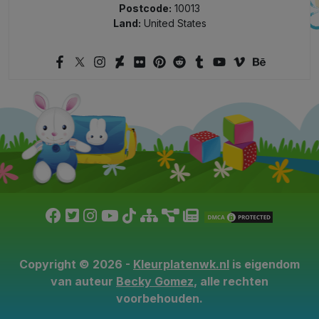
Postcode:
10013
Land:
United States
Copyright © 2026 -
Kleurplatenwk.nl
is eigendom
van auteur
Becky Gomez
, alle rechten
voorbehouden.