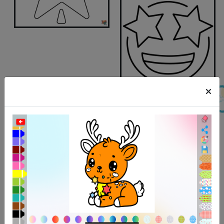
Kinderen, onthoud dat dit slechts een paar voorbeelden
zijn en dat er veel manieren zijn om de sterren op een
kleurplaat te interpreteren. U kunt uw fantasie vrij
ontwikkelen bij het kiezen van kleuren voor kleurplaten
met sterren met behulp van de online kleurtool op de
website
Kleurplatenwk.nl
. Voel je vrij om te
experimenteren, glitter of glitters toe te voegen en je
eigen unieke en oogverblindende sterren te creëren.