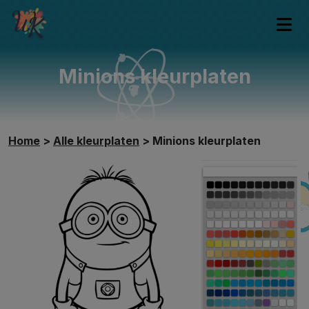
Minions kleurplaten
Home
>
Alle kleurplaten
>
Minions kleurplaten