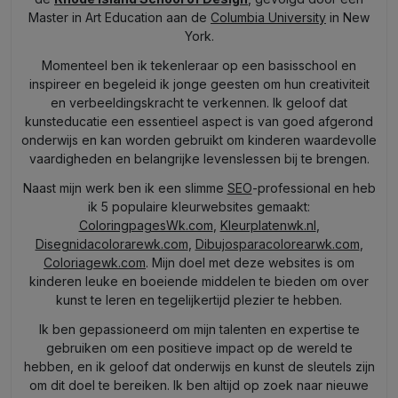
Master in Art Education aan de
Columbia University
in New
York.
Momenteel ben ik tekenleraar op een basisschool en
inspireer en begeleid ik jonge geesten om hun creativiteit
en verbeeldingskracht te verkennen. Ik geloof dat
kunsteducatie een essentieel aspect is van goed afgerond
onderwijs en kan worden gebruikt om kinderen waardevolle
vaardigheden en belangrijke levenslessen bij te brengen.
Naast mijn werk ben ik een slimme
SEO
-professional en heb
ik 5 populaire kleurwebsites gemaakt:
ColoringpagesWk.com
,
Kleurplatenwk.nl
,
Disegnidacolorarewk.com
,
Dibujosparacolorearwk.com
,
Coloriagewk.com
. Mijn doel met deze websites is om
kinderen leuke en boeiende middelen te bieden om over
kunst te leren en tegelijkertijd plezier te hebben.
Ik ben gepassioneerd om mijn talenten en expertise te
gebruiken om een positieve impact op de wereld te
hebben, en ik geloof dat onderwijs en kunst de sleutels zijn
om dit doel te bereiken. Ik ben altijd op zoek naar nieuwe