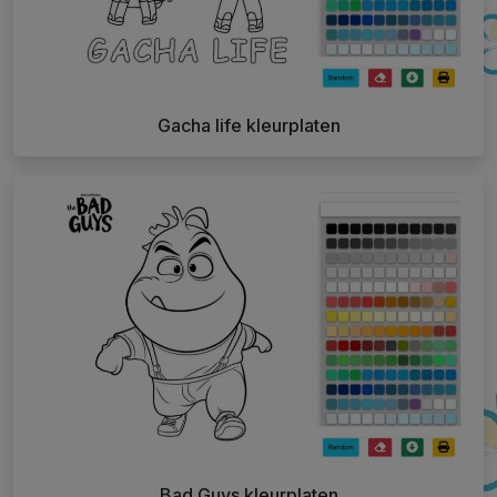
Gacha life kleurplaten
Bad Guys kleurplaten