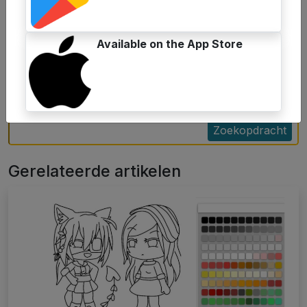
Ik kan niet wachten om je kleurrijke tiener-Spider-Man-
scènes te zien! Laat je artistieke vaardigheden bloeien
Available on the App Store
terwijl je de heroïsche wereld van Miles Morales kleurt.
Ik wens je unieke creativiteit met de online kleurtool op
de website
Kleurplatenwk.nl
!
Zoekopdracht
Gerelateerde artikelen