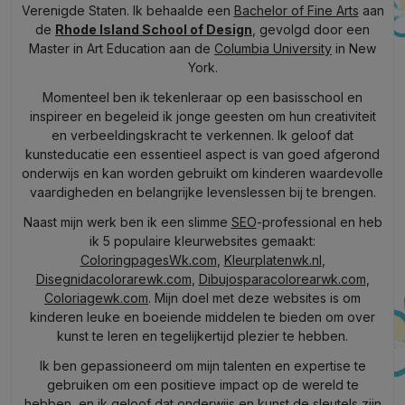
Verenigde Staten. Ik behaalde een
Bachelor of Fine Arts
aan
de
Rhode Island School of Design
, gevolgd door een
Master in Art Education aan de
Columbia University
in New
York.
Momenteel ben ik tekenleraar op een basisschool en
inspireer en begeleid ik jonge geesten om hun creativiteit
en verbeeldingskracht te verkennen. Ik geloof dat
kunsteducatie een essentieel aspect is van goed afgerond
onderwijs en kan worden gebruikt om kinderen waardevolle
vaardigheden en belangrijke levenslessen bij te brengen.
Naast mijn werk ben ik een slimme
SEO
-professional en heb
ik 5 populaire kleurwebsites gemaakt:
ColoringpagesWk.com
,
Kleurplatenwk.nl
,
Disegnidacolorarewk.com
,
Dibujosparacolorearwk.com
,
Coloriagewk.com
. Mijn doel met deze websites is om
kinderen leuke en boeiende middelen te bieden om over
kunst te leren en tegelijkertijd plezier te hebben.
Ik ben gepassioneerd om mijn talenten en expertise te
gebruiken om een positieve impact op de wereld te
hebben, en ik geloof dat onderwijs en kunst de sleutels zijn